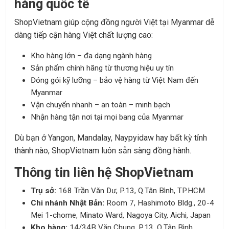
hàng quốc tế
ShopVietnam giúp cộng đồng người Việt tại Myanmar dễ
dàng tiếp cận hàng Việt chất lượng cao:
Kho hàng lớn – đa dạng ngành hàng
Sản phẩm chính hãng từ thương hiệu uy tín
Đóng gói kỹ lưỡng – bảo vệ hàng từ Việt Nam đến
Myanmar
Vận chuyển nhanh – an toàn – minh bạch
Nhận hàng tận nơi tại mọi bang của Myanmar
Dù bạn ở Yangon, Mandalay, Naypyidaw hay bất kỳ tỉnh
thành nào, ShopVietnam luôn sẵn sàng đồng hành.
Thông tin liên hệ ShopVietnam
Trụ sở:
168 Trần Văn Dư, P.13, Q.Tân Bình, TP.HCM
Chi nhánh Nhật Bản:
Room 7, Hashimoto Bldg., 20-4
Mei 1-chome, Minato Ward, Nagoya City, Aichi, Japan
Kho hàng:
14/34B Văn Chung, P.13, Q.Tân Bình,