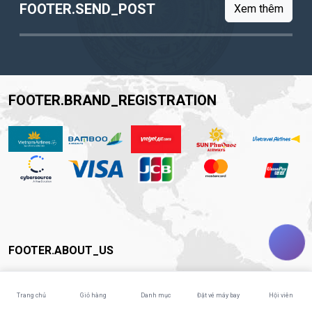
FOOTER.SEND_POST
Xem thêm
FOOTER.BRAND_REGISTRATION
FOOTER.ABOUT_US
about.title
Trang chủ
Giỏ hàng
Danh mục
Đặt vé máy bay
Hội viên
footer.legal