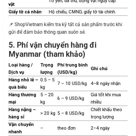
Tổ yến, da thú, động vật nguy cấp.
vật
Giấy tờ cá nhân
Hộ chiếu, CMND, giấy tờ tài chính.
📌 ShopVietnam kiểm tra kỹ tất cả sản phẩm trước khi
gửi để đảm bảo thông quan suôn sẻ.
5. Phí vận chuyển hàng đi
Myanmar (tham khảo)
Loại hàng /
Trọng
Phí trung bình
Ghi chú
Dịch vụ
lượng
(USD/kg)
Hàng nhỏ lẻ –
0.5 – 5
7 – 10 USD/kg
4–8 ngày nhận
quà biếu
kg
Hàng thương
5 – 20
Giá tốt khi mua
6 – 9 USD/kg
mại
kg
nhiều
Hàng nặng –
Chiết khấu theo
> 20 kg
5 – 8 USD/kg
hàng sỉ
trọng lượng
Vận chuyển
–
theo đơn
2–4 ngày
nhanh