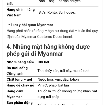
Nhỏ – nhẹ – dễ vận chuyển.
biếu
Hàng chính hãng
Biti’s, Rohto, Sunhouse…
Việt Nam
📌
Lưu ý hải quan Myanmar:
Hàng phải nhãn rõ ràng – hạn sử dụng dài – tuân thủ quy
định của Myanmar Customs Department.
4. Những mặt hàng không được
phép gửi đi Myanmar
Nhóm hàng cấm
Chi tiết
Đồ tươi sống –
Thịt, thủy sản, trái cây, rau củ tươi.
đông lạnh
Chất lỏng – gel
Nước hoa, kem, dầu, lotion.
Hàng dễ cháy nổ
Pin rời, pháo, bật lửa.
Hàng cấm
Thuốc lá, thuốc không chứng nhận, vật
Myanmar
dụng trái phép.
Sản phẩm động