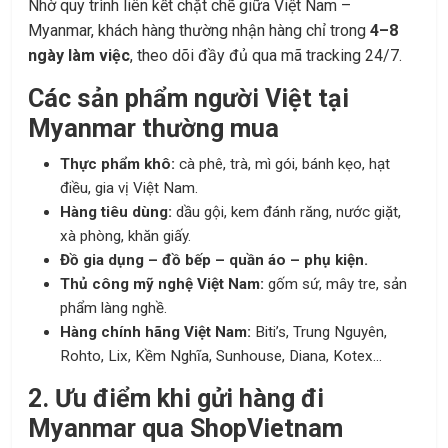
Nhờ quy trình liên kết chặt chẽ giữa Việt Nam –
Myanmar, khách hàng thường nhận hàng chỉ trong
4–8
ngày làm việc
, theo dõi đầy đủ qua mã tracking 24/7.
Các sản phẩm người Việt tại
Myanmar thường mua
Thực phẩm khô:
cà phê, trà, mì gói, bánh kẹo, hạt
điều, gia vị Việt Nam.
Hàng tiêu dùng:
dầu gội, kem đánh răng, nước giặt,
xà phòng, khăn giấy.
Đồ gia dụng – đồ bếp – quần áo – phụ kiện.
Thủ công mỹ nghệ Việt Nam:
gốm sứ, mây tre, sản
phẩm làng nghề.
Hàng chính hãng Việt Nam:
Biti’s, Trung Nguyên,
Rohto, Lix, Kềm Nghĩa, Sunhouse, Diana, Kotex…
2. Ưu điểm khi gửi hàng đi
Myanmar qua ShopVietnam