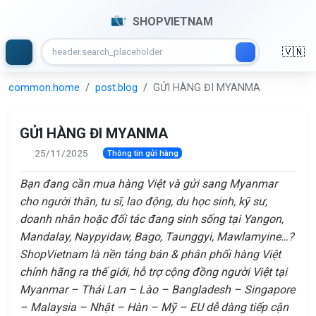
SHOPVIETNAM
🇻🇳
common.home
post.blog
GỬI HÀNG ĐI MYANMA
GỬI HÀNG ĐI MYANMA
25/11/2025
Thông tin gửi hàng
Bạn đang cần mua hàng Việt và gửi sang Myanmar
cho người thân, tu sĩ, lao động, du học sinh, kỹ sư,
doanh nhân hoặc đối tác đang sinh sống tại Yangon,
Mandalay, Naypyidaw, Bago, Taunggyi, Mawlamyine…?
ShopVietnam là nền tảng bán & phân phối hàng Việt
chính hãng ra thế giới, hỗ trợ cộng đồng người Việt tại
Myanmar – Thái Lan – Lào – Bangladesh – Singapore
– Malaysia – Nhật – Hàn – Mỹ – EU dễ dàng tiếp cận