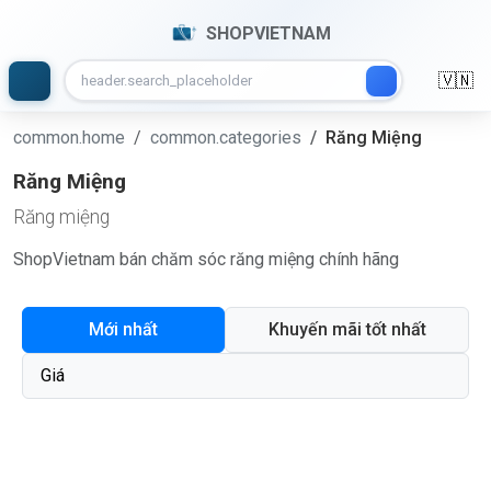
SHOPVIETNAM
🇻🇳
common.home
common.categories
Răng Miệng
Răng Miệng
Răng miệng
ShopVietnam bán chăm sóc răng miệng chính hãng
Mới nhất
Khuyến mãi tốt nhất
Giá