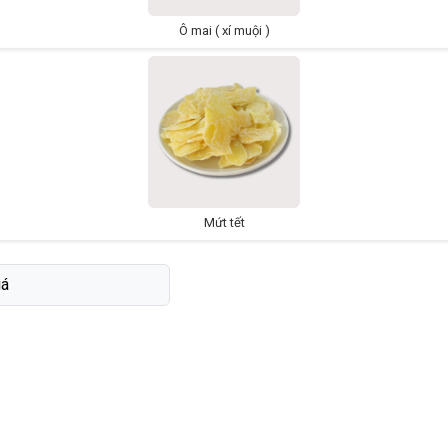
Ô mai ( xí muội )
Mứt tết
iá