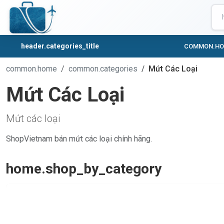
header.categories_title
COMMON.H
common.home
common.categories
Mứt Các Loại
Mứt Các Loại
Mứt các loại
ShopVietnam bán mứt các loại chính hãng.
home.shop_by_category