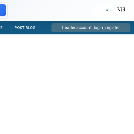
🇻🇳
header.account_login_register
LE
POST.BLOG