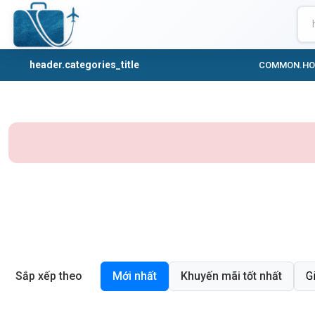
header.categories_title
COMMON.H
Sắp xếp theo
Mới nhất
Khuyến mãi tốt nhất
G