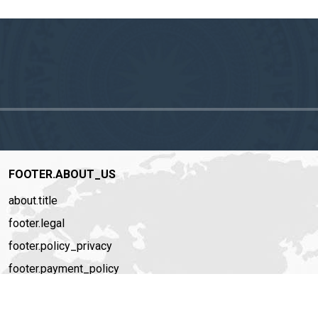
FOOTER.ABOUT_US
about.title
footer.legal
footer.policy_privacy
footer.payment_policy
footer.story
footer.recruitment