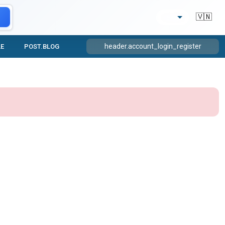
🇻🇳
header.account_login_register
LE
POST.BLOG