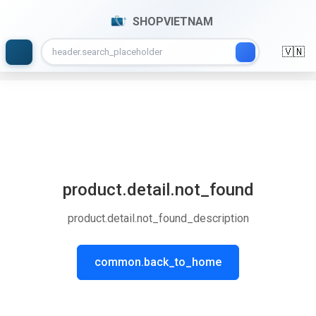
SHOPVIETNAM
🇻🇳
product.detail.not_found
product.detail.not_found_description
common.back_to_home