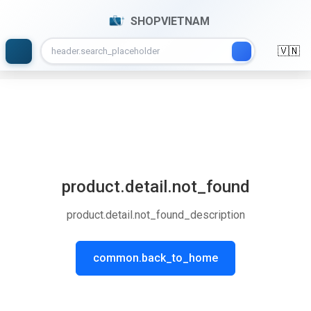
SHOPVIETNAM
🇻🇳
product.detail.not_found
product.detail.not_found_description
common.back_to_home